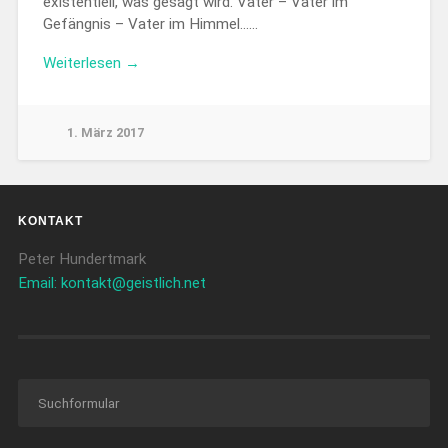
existentiell, was gesagt wird. Vater – Vater im
Gefängnis – Vater im Himmel……
Weiterlesen →
1. März 2017
KONTAKT
Peter Hundertmark
Email: kontakt@geistlich.net