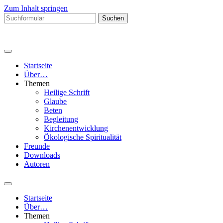
Zum Inhalt springen
Suchen
nach:
Startseite
Über…
Themen
Heilige Schrift
Glaube
Beten
Begleitung
Kirchenentwicklung
Ökologische Spiritualität
Freunde
Downloads
Autoren
Suchfeld
ein-/ausblenden
Startseite
Über…
Themen