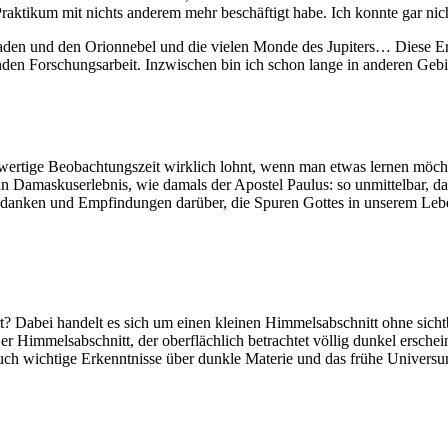
raktikum mit nichts anderem mehr beschäftigt habe. Ich konnte gar nic
jaden und den Orionnebel und die vielen Monde des Jupiters… Diese Erf
en Forschungsarbeit. Inzwischen bin ich schon lange in anderen Gebiet
ochwertige Beobachtungszeit wirklich lohnt, wenn man etwas lernen möc
 Damaskuserlebnis, wie damals der Apostel Paulus: so unmittelbar, dass
danken und Empfindungen darüber, die Spuren Gottes in unserem Leben 
 Dabei handelt es sich um einen kleinen Himmelsabschnitt ohne sicht
 Himmelsabschnitt, der oberflächlich betrachtet völlig dunkel erschein
auch wichtige Erkenntnisse über dunkle Materie und das frühe Universu