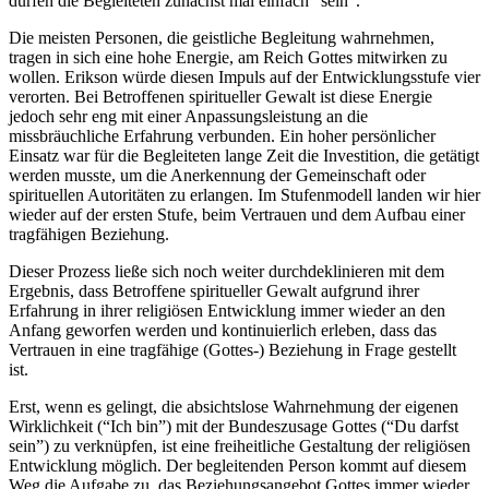
dürfen die Begleiteten zunächst mal einfach “sein”.
Die meisten Personen, die geistliche Begleitung wahrnehmen,
tragen in sich eine hohe Energie, am Reich Gottes mitwirken zu
wollen. Erikson würde diesen Impuls auf der Entwicklungsstufe vier
verorten. Bei Betroffenen spiritueller Gewalt ist diese Energie
jedoch sehr eng mit einer Anpassungsleistung an die
missbräuchliche Erfahrung verbunden. Ein hoher persönlicher
Einsatz war für die Begleiteten lange Zeit die Investition, die getätigt
werden musste, um die Anerkennung der Gemeinschaft oder
spirituellen Autoritäten zu erlangen. Im Stufenmodell landen wir hier
wieder auf der ersten Stufe, beim Vertrauen und dem Aufbau einer
tragfähigen Beziehung.
Dieser Prozess ließe sich noch weiter durchdeklinieren mit dem
Ergebnis, dass Betroffene spiritueller Gewalt aufgrund ihrer
Erfahrung in ihrer religiösen Entwicklung immer wieder an den
Anfang geworfen werden und kontinuierlich erleben, dass das
Vertrauen in eine tragfähige (Gottes-) Beziehung in Frage gestellt
ist.
Erst, wenn es gelingt, die absichtslose Wahrnehmung der eigenen
Wirklichkeit (“Ich bin”) mit der Bundeszusage Gottes (“Du darfst
sein”) zu verknüpfen, ist eine freiheitliche Gestaltung der religiösen
Entwicklung möglich. Der begleitenden Person kommt auf diesem
Weg die Aufgabe zu, das Beziehungsangebot Gottes immer wieder