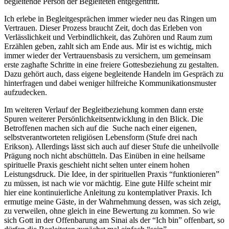
begleitende Person der Begleiteten entgegentritt.
Ich erlebe in Begleitgesprächen immer wieder neu das Ringen um
Vertrauen. Dieser Prozess braucht Zeit, doch das Erleben von
Verlässlichkeit und Verbindlichkeit, das Zuhören und Raum zum
Erzählen geben, zahlt sich am Ende aus. Mir ist es wichtig, mich
immer wieder der Vertrauensbasis zu versichern, um gemeinsam
erste zaghafte Schritte in eine freiere Gottesbeziehung zu gestalten.
Dazu gehört auch, dass eigene begleitende Handeln im Gespräch zu
hinterfragen und dabei weniger hilfreiche Kommunikationsmuster
aufzudecken.
Im weiteren Verlauf der Begleitbeziehung kommen dann erste
Spuren weiterer Persönlichkeitsentwicklung in den Blick. Die
Betroffenen machen sich auf die Suche nach einer eigenen,
selbstverantworteten religiösen Lebensform (Stufe drei nach
Erikson). Allerdings lässt sich auch auf dieser Stufe die unheilvolle
Prägung noch nicht abschütteln. Das Einüben in eine heilsame
spirituelle Praxis geschieht nicht selten unter einem hohen
Leistungsdruck. Die Idee, in der spirituellen Praxis “funktionieren”
zu müssen, ist nach wie vor mächtig. Eine gute Hilfe scheint mir
hier eine kontinuierliche Anleitung zu kontemplativer Praxis. Ich
ermutige meine Gäste, in der Wahrnehmung dessen, was sich zeigt,
zu verweilen, ohne gleich in eine Bewertung zu kommen. So wie
sich Gott in der Offenbarung am Sinai als der “Ich bin” offenbart, so