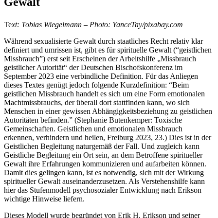
Gewalt
Te
xt: Tobias Wiegelmann – Photo: YanceTay/pixabay.com
Während sexualisierte Gewalt durch staatliches Recht relativ klar
definiert und umrissen ist, gibt es für spirituelle Gewalt (“geistlichen
Missbrauch”) erst seit Erscheinen der Arbeitshilfe „Missbrauch
geistlicher Autorität“ der Deutschen Bischofskonferenz im
September 2023 eine verbindliche Definition. Für das Anliegen
dieses Textes genügt jedoch folgende Kurzdefinition: “Beim
geistlichen Missbrauch handelt es sich um eine Form emotionalen
Machtmissbrauchs, der überall dort stattfinden kann, wo sich
Menschen in einer gewissen Abhängigkeitsbeziehung zu geistlichen
Autoritäten befinden.” (Stephanie Butenkemper: Toxische
Gemeinschaften. Geistlichen und emotionalen Missbrauch
erkennen, verhindern und heilen, Freiburg 2023, 23.) Dies ist in der
Geistlichen Begleitung naturgemäß der Fall. Und zugleich kann
Geistliche Begleitung ein Ort sein, an dem Betroffene spiritueller
Gewalt ihre Erfahrungen kommunizieren und aufarbeiten können.
Damit dies gelingen kann, ist es notwendig, sich mit der Wirkung
spiritueller Gewalt auseinanderzusetzen. Als Verstehenshilfe kann
hier das Stufenmodell psychosozialer Entwicklung nach Erikson
wichtige Hinweise liefern.
Dieses Modell wurde begründet von Erik H. Erikson und seiner